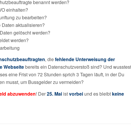
chutzbeauftragte benannt werden?
VO einhalten?
unftung zu bearbeiten?
 Daten aktualisieren?
 Daten gelöscht werden?
eldet werden?
rarbeitung
nschutzbeauftragten
, die
fehlende Unterweisung der
te Webseite
bereits ein Datenschutzverstoß sind? Und wusstes
es eine Frist von 72 Stunden sprich 3 Tagen läuft, in der Du
en musst, um Bussgelder zu vermeiden?
eld abzuwenden
! Der
25. Mai
ist
vorbei
und es bleibt
keine