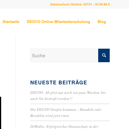
Datenschutz Hotline: 02131 - 52 68 88 0
Startseite
DSGVO Online Mitarbeiterschulung
Blog
NEUESTE BEITRÄGE
DSGVO: Ab jetzt nur noch ein paar Wochen, bis
auch Sie bestraft werden?!
Die DSGVO Strafen kommen – Handeln oder
Bezahlen wird jetzt ernst
DiWoDo: Erfolgreicher Datenschutz in der