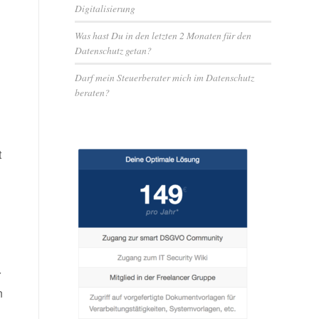
Digitalisierung
Was hast Du in den letzten 2 Monaten für den
Datenschutz getan?
Darf mein Steuerberater mich im Datenschutz
beraten?
t
r
n