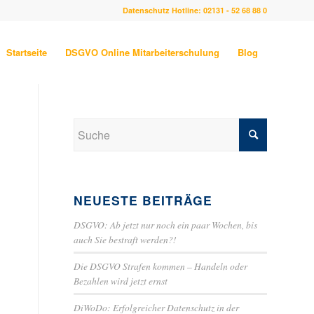
Datenschutz Hotline: 02131 - 52 68 88 0
Startseite
DSGVO Online Mitarbeiterschulung
Blog
NEUESTE BEITRÄGE
DSGVO: Ab jetzt nur noch ein paar Wochen, bis
auch Sie bestraft werden?!
Die DSGVO Strafen kommen – Handeln oder
Bezahlen wird jetzt ernst
DiWoDo: Erfolgreicher Datenschutz in der